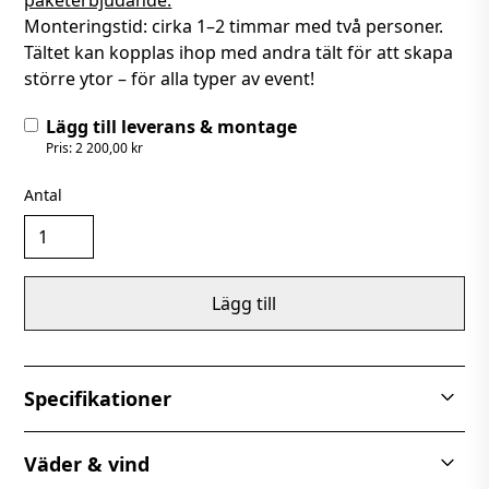
paketerbjudande.
Monteringstid: cirka 1–2 timmar med två personer.
Tältet kan kopplas ihop med andra tält för att skapa
större ytor – för alla typer av event!
Lägg till leverans & montage
Pris: 2 200,00 kr
Antal
Lägg till
Specifikationer
Partytält Semi 4x10 m är ett prisvärt tält i PE-duk –
Väder & vind
perfekt för studentfiranden, bröllop, födelsedagar